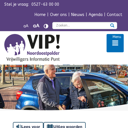
Stel je vraag:
0527-63 00 00
Navigatie overslaan
Home
|
Over ons
|
Nieuws
|
Agenda
|
Contact
Zoek
aA
aA
Menu
Lees voor
Uitleg woorden